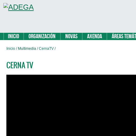
Inicio
Organización
Novas
Axenda
Áreas temát
Inicio
/ Multimedia /
CernaTV
/
CERNA TV