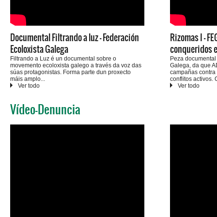
Documental Filtrando a luz - Federación
Rizomas I - FEG
Ecoloxista Galega
conqueridos e
Filtrando a Luz é un documental sobre o
Peza documental 
movemento ecoloxista galego a través da voz das
Galega, da que AD
súas protagonistas. Forma parte dun proxecto
campañas contra 
máis amplo
conflitos activos.
de recuperación da memoria do movemento
participación de
ecoloxista, denominado Temos Raíces. Este
Montescola (mina
documental de 90 minutos, dirixido por Xacobe
(Corcoesto) e Isa
Vídeo-Denuncia
Meléndrez Fassbender, componse de entrevistas a
Non).
máis de 50 persoas que inciden, coa súa
testemuña, no pasado, presente e futuro do
movemento ecoloxista e das campañas de
defensa ambiental artelladas na nosa terra.