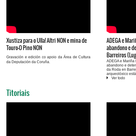
Xustiza para o Ulla! Altri NON e mina de
ADEGA e Mariñ
Touro-O Pino NON
abandono e de
Barreiros (Lu
Gravación e edición co apoio da Área de Cultura
ADEGA e Mariña P
da Deputación da Coruña.
abandono e deter
da Roda en Barre
arqueolóxico es
e as súas estrutu
debido ao crecem
desprendemento d
Titoriais
reclaman unha acc
Transportes e da 
administracións 
conservación. O 
durante a constru
2006, na actualid
abandonado, mali
conservación. AD
ás autoridades a 
protección do pa
urxentes para pr