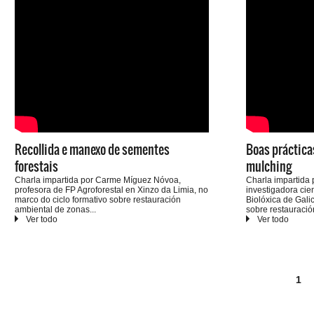
importancia arque
coma estatal.
Recollida e manexo de sementes
Boas práctica
forestais
mulching
Charla impartida por Carme Míguez Nóvoa,
Charla impartida 
profesora de FP Agroforestal en Xinzo da Limia, no
investigadora cie
marco do ciclo formativo sobre restauración
Biolóxica de Galic
ambiental de zonas
sobre restauració
queimadas impulsado por ADEGA en outubro de
zonas queimadas
2025.
outubro de 2025.
1