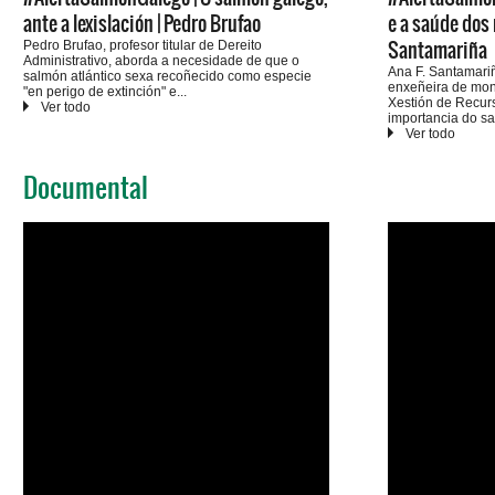
ante a lexislación | Pedro Brufao
e a saúde dos n
Santamariña
Pedro Brufao, profesor titular de Dereito
Administrativo, aborda a necesidade de que o
Ana F. Santamari
salmón atlántico sexa recoñecido como especie
enxeñeira de mont
"en perigo de extinción" e
Xestión de Recurs
sinala as medidas que debera incluír o plan de
importancia do sa
recuperación da especie. Asina a petición:
nos ecosistemas 
https://adega.gal/alerta-salmon
recuperación urxe
Documental