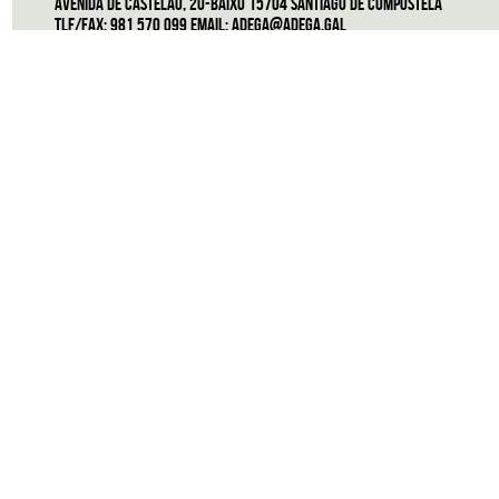
Avenida de Castelao, 20-Baixo 15704 Santiago de Compostela
Tlf/Fax: 981 570 099 Email:
adega@adega.gal