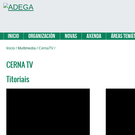
Inicio
Organización
Novas
Axenda
Áreas temát
Inicio
/ Multimedia /
CernaTV
/
CERNA TV
Titoriais