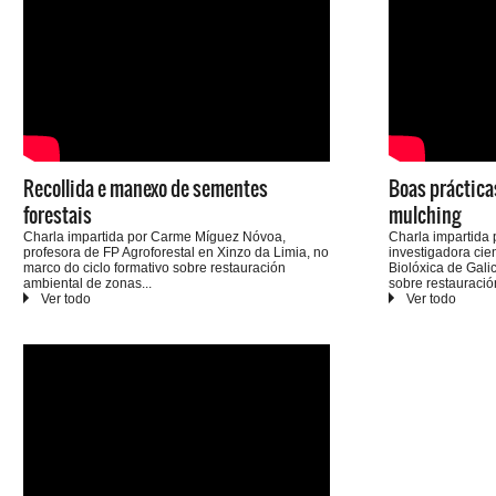
Recollida e manexo de sementes
Boas práctica
forestais
mulching
Charla impartida por Carme Míguez Nóvoa,
Charla impartida 
profesora de FP Agroforestal en Xinzo da Limia, no
investigadora cie
marco do ciclo formativo sobre restauración
Biolóxica de Galic
ambiental de zonas
sobre restauració
queimadas impulsado por ADEGA en outubro de
zonas queimadas
2025.
outubro de 2025.