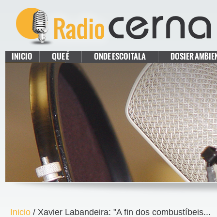
INICIO
QUE É
ONDE ESCOITALA
DOSIER AMBIE
Inicio
/ Xavier Labandeira: "A fin dos combustíbeis...