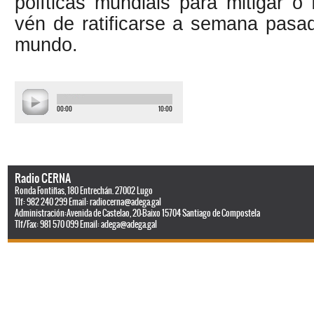
políticas mundiais para mitigar o
vén de ratificarse a semana pasa
mundo.
00:00
10:00
Radio CERNA
Ronda Fontiñas, 180 Entrechán. 27002 Lugo
Tlf: 982 240 299 Email:
radiocerna@adega.gal
Administración:Avenida de Castelao, 20-Baixo 15704 Santiago de Compostela
Tlf/Fax: 981 570 099 Email:
adega@adega.gal