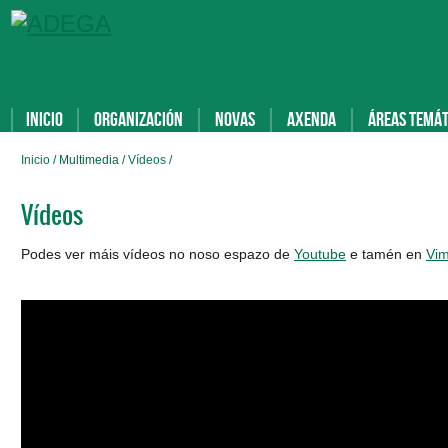
Inicio
Organización
Novas
Axenda
Áreas temát
Inicio
/ Multimedia /
Vídeos
/
Vídeos
Podes ver máis vídeos no noso espazo de
Youtube
e tamén en
Vi