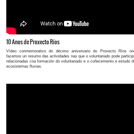
10 Anos de Proxecto Ríos
Vídeo conmemorativo do décimo aniversario do Proxecto Ríos on
facemos un resumo das actividades nas que o voluntariado pode particip
relacionadas coa formación do voluntariado e o coñecemento e estudo 
ecosistemas fluvias.