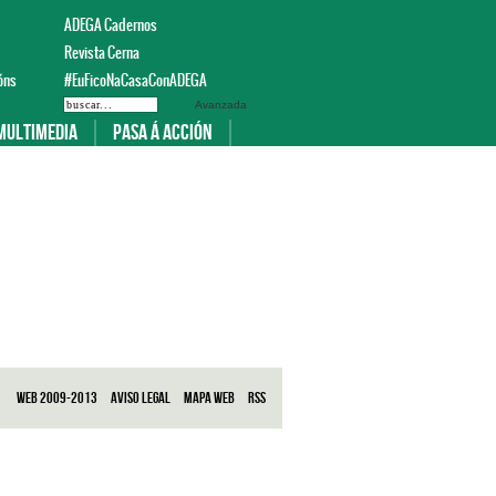
ADEGA Cadernos
Revista Cerna
óns
#EuFicoNaCasaConADEGA
Avanzada
Multimedia
Pasa á acción
Web 2009-2013
Aviso legal
Mapa web
RSS