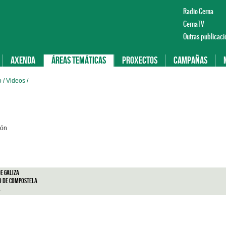
Radio Cerna
CernaTV
Outras publicaci
Axenda
Áreas temáticas
Proxectos
Campañas
o /
Videos
/
ión
e Galiza
o de Compostela
l