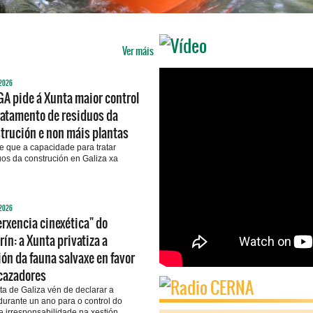
20/05/2026 - 21/08/2
Asina a ILP pa
Restauración 
Ver máis
04/10/2026
2026
XIX Limpeza 
A pide á Xunta maior control
ratamento de residuos da
trución e non máis plantas
te que a capacidade para tratar
18/10/2026
uos da construción en Galiza xa
XV Limpeza S
2026
rxencia cinexética" do
rín: a Xunta privatiza a
ión da fauna salvaxe en favor
cazadores
ta de Galiza vén de declarar a
 durante un ano para o control do
 irresponsabilidade na xestión