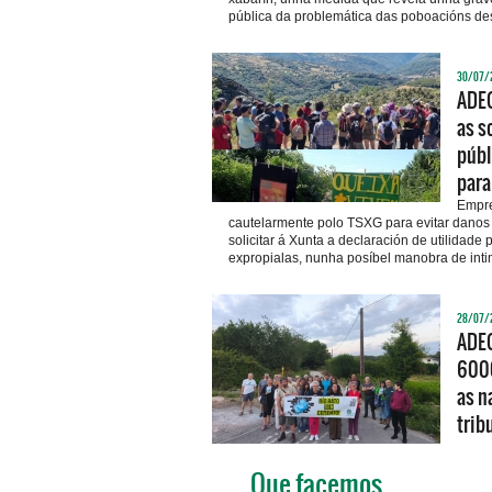
pública da problemática das poboacións de
30/07/
ADEG
as s
públ
para
Empre
cautelarmente polo TSXG para evitar danos 
solicitar á Xunta a declaración de utilidade
expropialas, nunha posíbel manobra de inti
28/07/
ADEG
6000
as n
trib
Que facemos