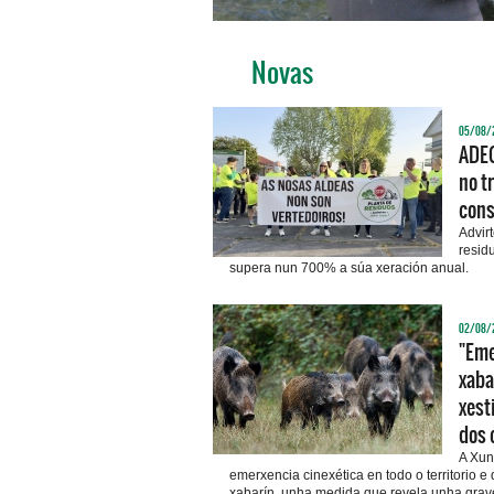
Novas
05/08/
ADEG
no t
cons
Advir
resid
supera nun 700% a súa xeración anual.
02/08/
"Eme
xaba
xest
dos 
A Xun
emerxencia cinexética en todo o territorio e
xabarín, unha medida que revela unha grave