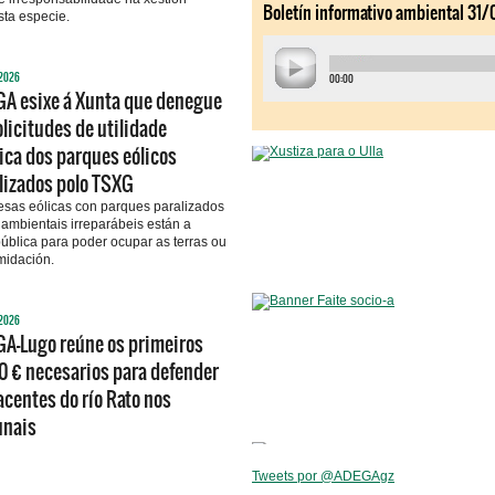
sta especie.
2026
A esixe á Xunta que denegue
olicitudes de utilidade
ica dos parques eólicos
lizados polo TSXG
sas eólicas con parques paralizados
ambientais irreparábeis están a
 pública para poder ocupar as terras ou
midación.
2026
A-Lugo reúne os primeiros
 € necesarios para defender
acentes do río Rato nos
unais
Tweets por @ADEGAgz