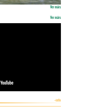
026
Ver máis
ra a creación de Áreas de
Ecolóxica
Ver máis
Simultánea de Ríos
imultanea de Praias
+info