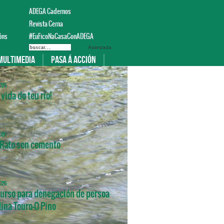
ADEGA Cadernos
Revista Cerna
óns
#EuFicoNaCasaConADEGA
Avanzada
Multimedia
Pasa á acción
026
vida do teu río!
026
Rato sen cemento
026
urso para denegación de persoa
Mina Touro-O Pino