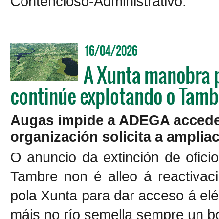
Contencioso-Administrativo.
16/04/2026
A Xunta manobra p
continúe explotando o Tambr
Augas impide a ADEGA acceder
organización solicita a amplia
O anuncio da extinción de ofic
Tambre non é alleo á reactivac
pola Xunta para dar acceso á el
máis no río semella sempre un b