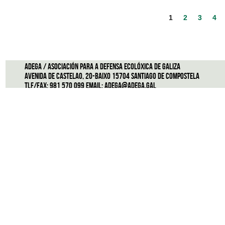
1
2
3
4
ADEGA / Asociación para a defensa ecolóxica de Galiza
Avenida de Castelao, 20-Baixo 15704 Santiago de Compostela
Tlf/Fax: 981 570 099 Email:
adega@adega.gal