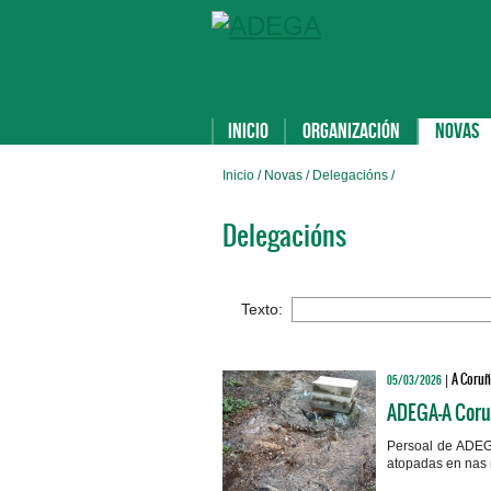
Inicio
Organización
Novas
Inicio
/ Novas /
Delegacións
/
Delegacións
Texto:
A Coruñ
05/03/2026
|
ADEGA-A Coruñ
Persoal de ADEGA
atopadas en nas 