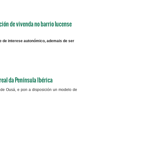
ión de vivenda no barrio lucense
e de interese autonómico, ademais de ser
+info
eal da Península Ibérica
l de Ousá, e pon a disposición un modelo de
+info