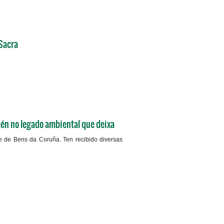
+info
 Sacra
+info
mén no legado ambiental que deixa
e de Bens da Coruña. Ten recibido diversas
+info
+info