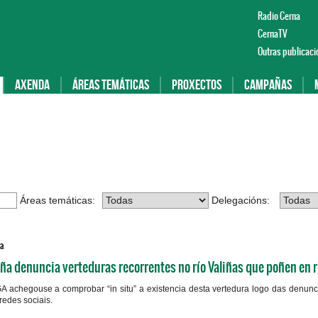
Radio Cerna
CernaTV
Outras publicaci
Axenda
Áreas temáticas
Proxectos
Campañas
Áreas temáticas:
Delegacións:
a
a denuncia verteduras recorrentes no río Valiñas que poñen en r
 achegouse a comprobar “in situ” a existencia desta vertedura logo das denunc
redes sociais.