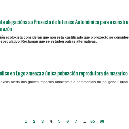
a alegacións ao Proxecto de Interese Autonómico para a construc
orazón
ón ecoloxista consideran que non está xustificado que o proxecto se consider
especulativo. Reclaman que se estuden outras alternativas.
ólico en Lugo ameaza a única poboación reprodutora de mazarico r
loxista alerta dos graves impactos ambientais e patrimoniais do polígono Corda
1
2
3
4
5
6
7
...
65
66