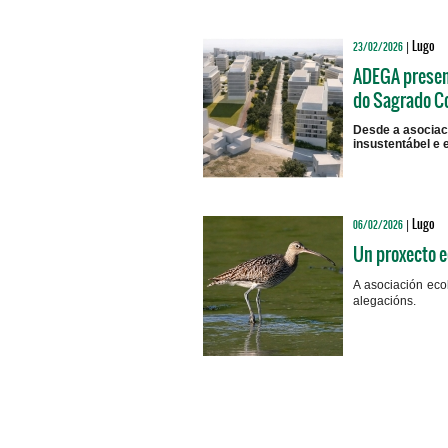
Lugo
23/02/2026
|
ADEGA present
do Sagrado C
Desde a asociaci
insustentábel e 
Lugo
06/02/2026
|
Un proxecto e
A asociación eco
alegacións.