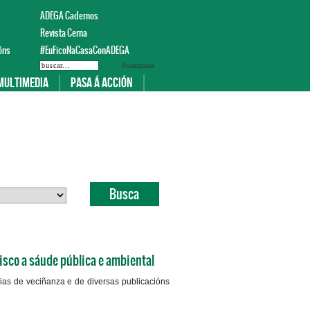
ADEGA Cadernos
Revista Cerna
óns
#EuFicoNaCasaConADEGA
Avanzada
Multimedia
Pasa á acción
isco a sáude pública e ambiental
ias de veciñanza e de diversas publicacións