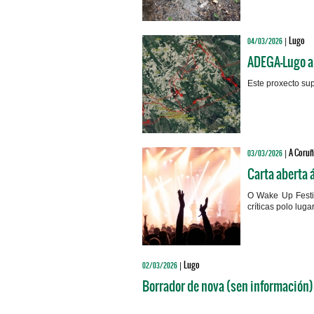
Lugo
04/03/2026
|
ADEGA-Lugo al
Este proxecto su
A Coruñ
03/03/2026
|
Carta aberta 
O Wake Up Festi
críticas polo lug
Lugo
02/03/2026
|
Borrador de nova (sen información)