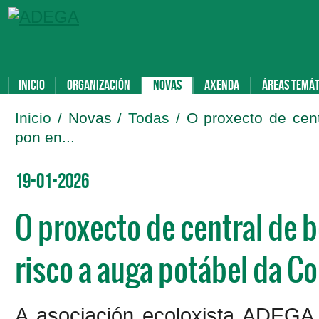
Inicio
Organización
Novas
Axenda
Áreas temát
Inicio
/ Novas /
Todas
/ O proxecto de ce
pon en...
19-01-2026
O proxecto de central de
risco a auga potábel da C
A asociación ecoloxista ADEGA,