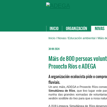
Inicio
Organización
Novas
Inicio
/ Novas /
Educación ambiental
/ Máis d
30-09-2024
Máis de 800 persoas volunta
Proxecto Ríos e ADEGA
A organización ecoloxista pide o compro
fluviais.
Un ano máis, ADEGA e Proxecto Ríos conse
Simultánea de Ríos
, que tivo lugar este 
nunha das grandes xornadas de voluntariad
xestión sostible do lixo para que a nosa nat
A XVII Limpeza Simultánea de Ríos desenv