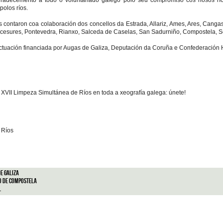
radecemento a todo o voluntariado galego polo seu compromiso cos nosos rí
olos ríos.
 contaron coa colaboración dos concellos da Estrada, Allariz, Ames, Ares, Cang
cesures, Pontevedra, Rianxo, Salceda de Caselas, San Sadurniño, Compostela, So
tuación financiada por Augas de Galiza, Deputación da Coruña e Confederación Hi
XVII Limpeza Simultánea de Ríos en toda a xeografía galega: únete!
 Ríos
e Galiza
o de Compostela
l