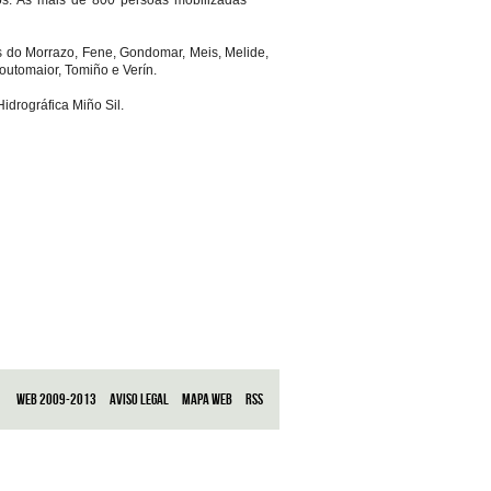
os. As máis de 800 persoas mobilizadas
as do Morrazo, Fene, Gondomar, Meis, Melide,
utomaior, Tomiño e Verín.
drográfica Miño Sil.
Web 2009-2013
Aviso legal
Mapa web
RSS