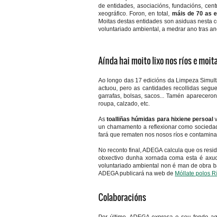
de entidades, asociacións, fundacións, cent
xeográfico. Foron, en total,
máis de 70 as e
Moitas destas entidades son asiduas nesta co
voluntariado ambiental, a medrar ano tras an
Aínda hai moito lixo nos ríos e moi
Ao longo das 17 edicións da Limpeza Simul
actuou, pero as cantidades recollidas segu
garrafas, bolsas, sacos... Tamén apareceron r
roupa, calzado, etc.
As
toalliñas húmidas para hixiene persoal
v
un chamamento a reflexionar como sociedade
fará que rematen nos nosos ríos e contaminan
No reconto final, ADEGA calcula que os resi
obxectivo dunha xornada coma esta é axud
voluntariado ambiental non é man de obra ba
ADEGA publicará na web de
Móllate polos R
Colaboracións