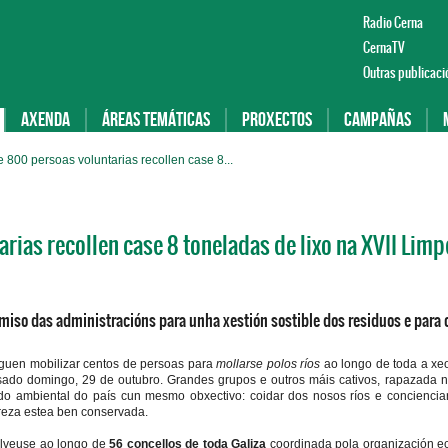
Radio Cerna
CernaTV
Outras publicaci
Axenda
Áreas temáticas
Proxectos
Campañas
e 800 persoas voluntarias recollen case 8...
rias recollen case 8 toneladas de lixo na XVII Lim
miso das administracións para unha xestión sostible dos residuos e para
guen mobilizar centos de persoas para
mollarse polos ríos
ao longo de toda a xe
pasado domingo, 29 de outubro. Grandes grupos e outros máis cativos, rapazada 
o ambiental do país cun mesmo obxectivo: coidar dos nosos ríos e concienci
ureza estea ben conservada.
olveuse ao longo de
56 concellos de toda Galiza
coordinada pola organización e