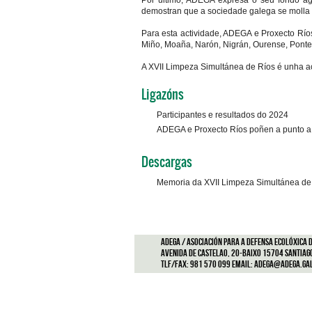
Por último, ADEGA expresa o seu fondo ag
demostran que a sociedade galega se molla p
Para esta actividade, ADEGA e Proxecto Ríos
Miño, Moaña, Narón, Nigrán, Ourense, Ponte
A XVII Limpeza Simultánea de Ríos é unha ac
Ligazóns
Participantes e resultados do 2024
ADEGA e Proxecto Ríos poñen a punto a 
Descargas
Memoria da XVII Limpeza Simultánea de
ADEGA / Asociación para a defensa ecolóxica d
Avenida de Castelao, 20-Baixo 15704 Santiag
Tlf/Fax: 981 570 099 Email:
adega@adega.ga