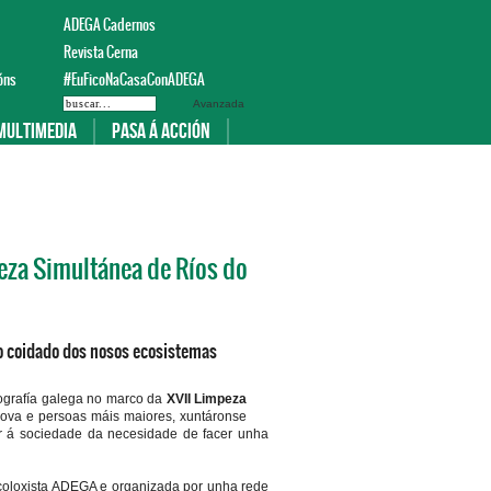
ADEGA Cadernos
Revista Cerna
óns
#EuFicoNaCasaConADEGA
Avanzada
Multimedia
Pasa á acción
peza Simultánea de Ríos do
 o coidado dos nosos ecosistemas
ografía galega no marco da
XVII
Limpeza
nova e persoas máis maiores, xuntáronse
ar á sociedade da necesidade de facer unha
coloxista ADEGA e organizada por unha rede