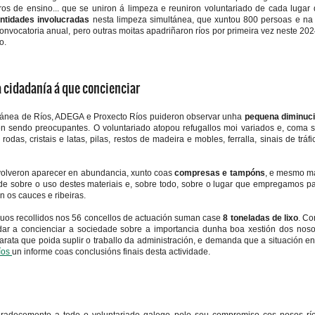
ros de ensino... que se uniron á limpeza e reuniron voluntariado de cada lugar
ntidades involucradas
nesta limpeza simultánea, que xuntou 800 persoas e na 
nvocatoria anual, pero outras moitas apadriñaron ríos por primeira vez neste 202
o.
ta cidadanía á que concienciar
tánea de Ríos, ADEGA e Proxecto Ríos puideron observar unha
pequena diminuci
en sendo preocupantes. O voluntariado atopou refugallos moi variados e, coma s
odas, cristais e latas, pilas, restos de madeira e mobles, ferralla, sinais de tráfic
olveron aparecer en abundancia, xunto coas
compresas e tampóns
, e mesmo má
 sobre o uso destes materiais e, sobre todo, sobre o lugar que empregamos para
 os cauces e ribeiras.
duos recollidos nos 56 concellos de actuación suman case
8 toneladas de lixo
. Co
ar a concienciar a sociedade sobre a importancia dunha boa xestión dos noso
rata que poida suplir o traballo da administración, e demanda que a situación 
íos
un informe coas conclusións finais desta actividade.