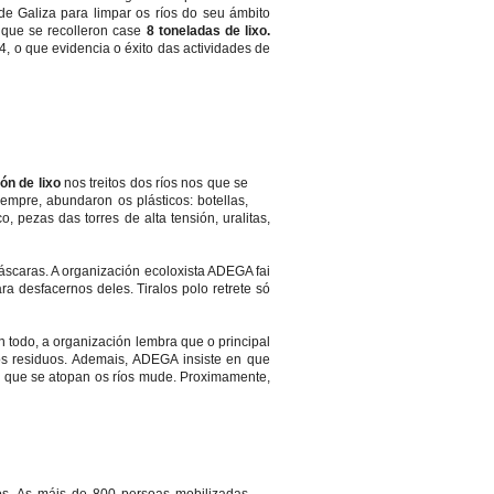
 de Galiza para limpar os ríos do seu ámbito
que se recolleron case
8 toneladas de lixo.
4, o que evidencia o éxito das actividades de
ón de lixo
nos treitos dos ríos nos que se
empre, abundaron os plásticos: botellas,
o, pezas das torres de alta tensión, uralitas,
scaras. A organización ecoloxista ADEGA fai
 desfacernos deles. Tiralos polo retrete só
n todo, a organización lembra que o principal
s residuos. Ademais, ADEGA insiste en que
en que se atopan os ríos mude. Proximamente,