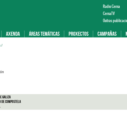
Radio Cerna
CernaTV
Outras publicaci
Axenda
Áreas temáticas
Proxectos
Campañas
a
/
ión
e Galiza
o de Compostela
l