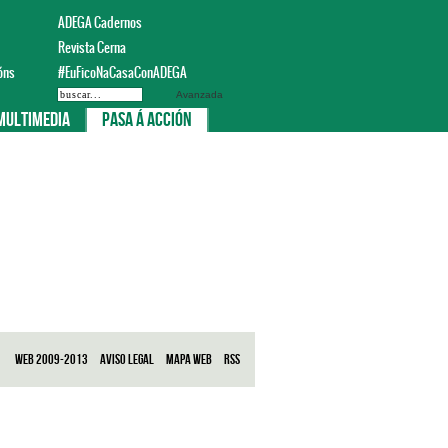
ADEGA Cadernos
Revista Cerna
óns
#EuFicoNaCasaConADEGA
Avanzada
Multimedia
Pasa á acción
Web 2009-2013
Aviso legal
Mapa web
RSS