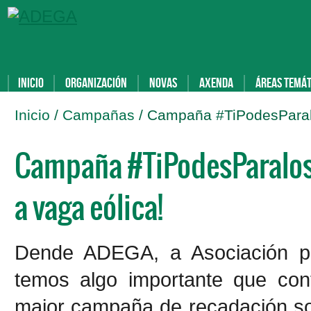
Inicio
Organización
Novas
Axenda
Áreas temát
Inicio
/
Campañas
/ Campaña #TiPodesParalo
Campaña #TiPodesParalos: 
a vaga eólica!
Dende ADEGA, a Asociación pa
temos algo importante que con
maior campaña de recadación sol