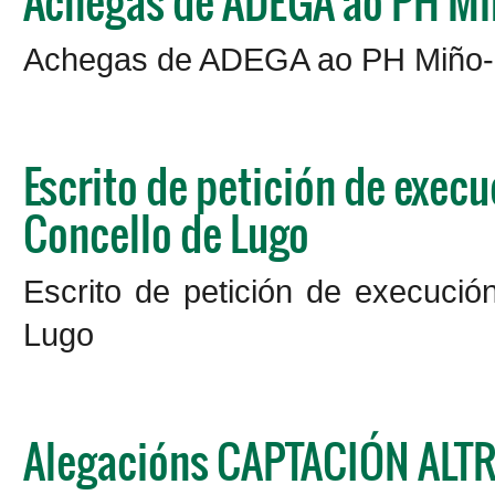
Achegas de ADEGA ao PH Mi
Achegas de ADEGA ao PH Miño-S
Escrito de petición de exec
Concello de Lugo
Escrito de petición de execució
Lugo
Alegacións CAPTACIÓN ALTR