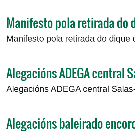
Manifesto pola retirada do 
Manifesto pola retirada do dique 
Alegacións ADEGA central 
Alegacións ADEGA central Sala
Alegacións baleirado encor