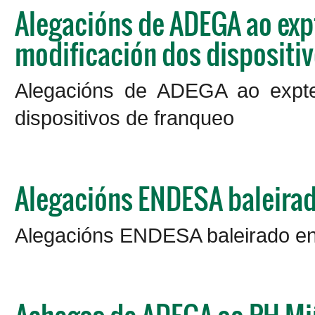
Alegacións de ADEGA ao exp
modificación dos dispositi
Alegacións de ADEGA ao expte 
dispositivos de franqueo
Alegacións ENDESA baleira
Alegacións ENDESA baleirado e