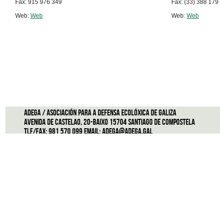
Fax: 915 976 349
Fax: (33) 388 179
Web:
Web
Web:
Web
ADEGA / Asociación para a defensa ecolóxica de Galiza
Avenida de Castelao, 20-Baixo 15704 Santiago de Compostela
Tlf/Fax: 981 570 099 Email:
adega@adega.gal