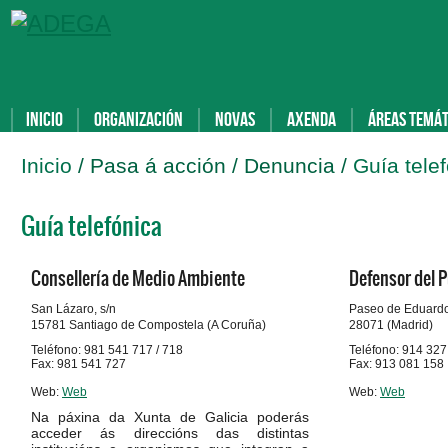
Inicio
Organización
Novas
Axenda
Áreas temát
Inicio
/ Pasa á acción / Denuncia /
Guía tele
Guía telefónica
Consellería de Medio Ambiente
Defensor del 
San Lázaro, s/n
Paseo de Eduardo
15781 Santiago de Compostela (A Coruña)
28071 (Madrid)
Teléfono: 981 541 717 / 718
Teléfono: 914 327
Fax: 981 541 727
Fax: 913 081 158
Web:
Web
Web:
Web
Na páxina da Xunta de Galicia poderás
acceder ás direccións das distintas