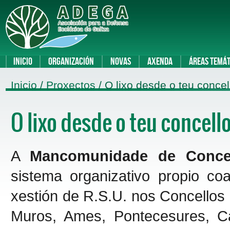
Inicio
Organización
Novas
Axenda
Áreas temát
Inicio
/
Proxectos
/ O lixo desde o teu concel
O lixo desde o teu concell
A
Mancomunidade de Concel
sistema organizativo propio c
xestión de R.S.U. nos Concellos
Muros, Ames, Pontecesures, Ca