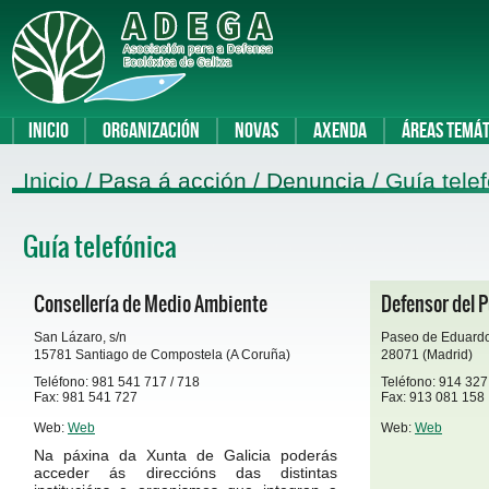
Inicio
Organización
Novas
Axenda
Áreas temát
Inicio
/ Pasa á acción / Denuncia /
Guía tele
Guía telefónica
Consellería de Medio Ambiente
Defensor del 
San Lázaro, s/n
Paseo de Eduardo
15781 Santiago de Compostela (A Coruña)
28071 (Madrid)
Teléfono: 981 541 717 / 718
Teléfono: 914 327
Fax: 981 541 727
Fax: 913 081 158
Web:
Web
Web:
Web
Na páxina da Xunta de Galicia poderás
acceder ás direccións das distintas