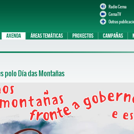
Radio Cerna
CernaTV
Outras publicaci
Axenda
Áreas temáticas
Proxectos
Campañas
ns polo Día das Montañas