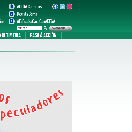
ADEGA Cadernos
Revista Cerna
óns
#EuFicoNaCasaConADEGA
Avanzada
Multimedia
Pasa á acción