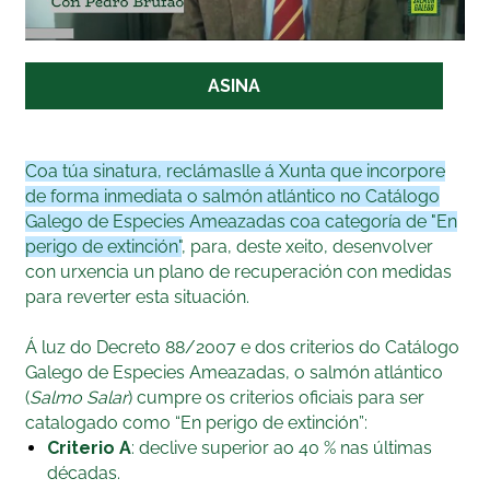
Moitos ríos históricos, como o Eume, o Tambre e
criterio para a categoría de “En perigo de
A túa sinatura nesta campaña servirá para
o Sor, perderon completamente o salmón.
extinción”.
trasladar á Xunta unha
petición formal
para
Noutros, como o Ulla, apenas sobreviven
que inclúa o salmón no Catálogo Galego de
ASINA
arredor de 50 individuos reprodutores, unha cifra
Unha área de distribución drasticamente
Especies Ameazadas na categoría de "En perigo
incompatible coa supervivencia a medio prazo.
reducida
: historicamente, máis de 20 sistemas
de extinción".
Ou actuamos agora, ou
fluviais galegos eran ríos salmoneiros. Na
perdémolo definitivamente.
Apoia esta
Coa túa sinatura, reclámaslle á Xunta que incorpore
actualidade, menos de 8 manteñen poboacións
proposta!
de forma inmediata o salmón atlántico no Catálogo
reprodutoras estables. A área de presenza
Galego de Especies Ameazadas coa categoría de "En
reduciuse en máis dun 75% respecto á
ASINA!
perigo de extinción"
, para, deste xeito, desenvolver
distribución histórica, e ríos coma o Eume,
con urxencia un plano de recuperación con medidas
Tambre ou Sor perderon completamente as
para reverter esta situación.
súas poboacións de salmón. Moitas delas
están illadas por bacías, sen fluxo xenético eficaz.
Á luz do Decreto 88/2007 e dos criterios do Catálogo
Esta fragmentación incrementa o risco de
Galego de Especies Ameazadas, o salmón atlántico
colapso local e perda de diversidade xenética.
(
Salmo Salar
) cumpre os criterios oficiais para ser
catalogado como “En perigo de extinción”:
Un tamaño poboacional crítico
: as
Criterio A
: declive superior ao 40 % nas últimas
estimacións máis recentes indican que o número
décadas.
total de adultos que regresan aos ríos galegos