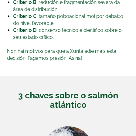
Criterio B
: redución e fragmentación severa da
se sitúa entre 1.500 e 2.000 exemplares.
Nalgúns
área de distribución.
ríos, a poboación reprodutora efectiva é inferior
Criterio C
: tamaño poboacional moi por debaixo
a 50 exemplares. Estes valores sitúan a especie
do nivel favorable.
moi por baixo do nivel mínimo considerado
Criterio D
: consenso técnico e científico sobre o
viable a medio e longo prazo.
seu estado crítico.
Un futuro preocupante
: os estudos do
Non hai motivos para que a Xunta adíe máis esta
proxecto DiadES e informes internacionais
decisión. Fagamos presión. Asina!
prevén un descenso adicional do 30–50 % nas
poboacións do sur de Europa nas próximas
décadas; ademais dun impacto crecente da
temperatura da auga e da alteración das
correntes mariñas.
3 chaves sobre o salmón
Sen cambios estruturais na xestión, a tendencia é
atlántico
claramente regresiva. Cómpre actuar. Asina para
contribuír á súa protección.