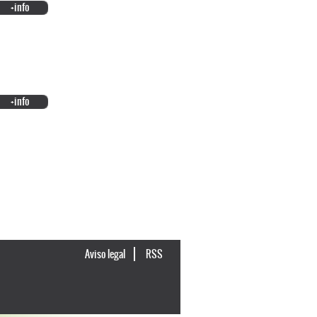
+info
+info
Aviso legal
RSS