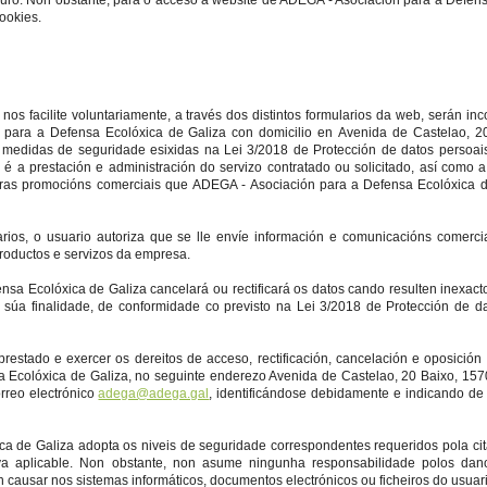
duro. Non obstante, para o acceso á website de ADEGA - Asociación para a Defen
ookies.
nos facilite voluntariamente, a través dos distintos formularios da web, serán in
ón para a Defensa Ecolóxica de Galiza con domicilio en Avenida de Castelao, 2
edidas de seguridade esixidas na Lei 3/2018 de Protección de datos persoais
iro é a prestación e administración do servizo contratado ou solicitado, así como 
outras promocións comerciais que ADEGA - Asociación para a Defensa Ecolóxica 
ios, o usuario autoriza que se lle envíe información e comunicacións comercia
 productos e servizos da empresa.
sa Ecolóxica de Galiza cancelará ou rectificará os datos cando resulten inexact
súa finalidade, de conformidade co previsto na Lei 3/2018 de Protección de d
estado e exercer os dereitos de acceso, rectificación, cancelación e oposición 
a Ecolóxica de Galiza, no seguinte enderezo Avenida de Castelao, 20 Baixo, 15
rreo electrónico
adega@adega.gal
, identificándose debidamente e indicando de 
a de Galiza adopta os niveis de seguridade correspondentes requeridos pola ci
va aplicable. Non obstante, non asume ningunha responsabilidade polos dan
n causar nos sistemas informáticos, documentos electrónicos ou ficheiros do usuari