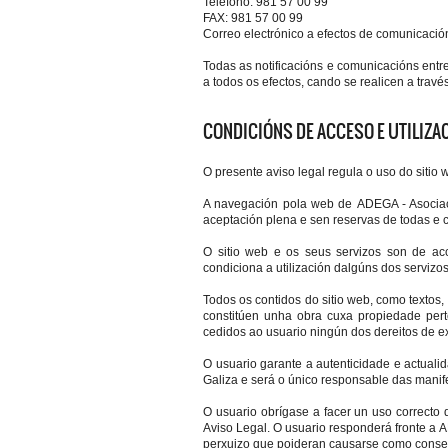
Teléfono: 981 57 00 99
FAX: 981 57 00 99
Correo electrónico a efectos de comunicació
Todas as notificacións e comunicacións entr
a todos os efectos, cando se realicen a trav
CONDICIÓNS DE ACCESO E UTILIZA
O presente aviso legal regula o uso do sitio
A navegación pola web de ADEGA - Asociaci
aceptación plena e sen reservas de todas e c
O sitio web e os seus servizos son de acc
condiciona a utilización dalgúns dos serviz
Todos os contidos do sitio web, como textos, 
constitúen unha obra cuxa propiedade per
cedidos ao usuario ningún dos dereitos de e
O usuario garante a autenticidade e actual
Galiza e será o único responsable das manife
O usuario obrígase a facer un uso correcto d
Aviso Legal. O usuario responderá fronte a 
perxuizo que poideran causarse como consec