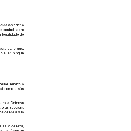
poida acceder a
e control sobre
u legalidade de
quera dano que,
able, en ningún
ellor servizo a
 así como a súa
 para a Defensa
, e as seccións
ios desde a súa
e así o desexa,