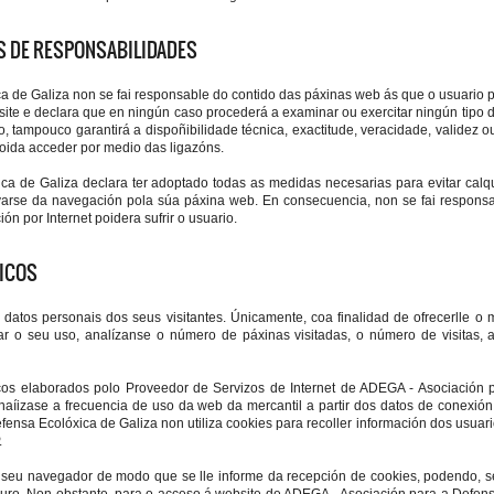
NS DE RESPONSABILIDADES
a de Galiza non se fai responsable do contido das páxinas web ás que o usuario 
site e declara que en ningún caso procederá a examinar ou exercitar ningún tipo d
, tampouco garantirá a dispoñibilidade técnica, exactitude, veracidade, validez o
oida acceder por medio das ligazóns.
a de Galiza declara ter adoptado todas as medidas necesarias para evitar cal
varse da navegación pola súa páxina web. En consecuencia, non se fai respons
n por Internet poidera sufrir o usuario.
TICOS
atos personais dos seus visitantes. Únicamente, coa finalidad de ofrecerlle o m
itar o seu uso, analízanse o número de páxinas visitadas, o número de visitas,
ísticos elaborados polo Proveedor de Servizos de Internet de ADEGA - Asociación
naíizase a frecuencia de uso da web da mercantil a partir dos datos de conexión
fensa Ecolóxica de Galiza non utiliza cookies para recoller información dos usuar
.
 o seu navegador de modo que se lle informe da recepción de cookies, podendo, s