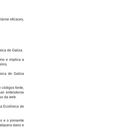
ránse eficaces,
xica de Galiza.
mo e implica a
ións.
xica de Galiza
e códigos fonte,
dan entenderse
uso da web.
sa Ecolóxica de
co e o presente
ualquera dano e