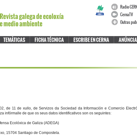
Radio CER
CernaTV
Outras pub
TEMÁTICAS
FICHA TÉCNICA
ESCRIBE EN CERNA
ANÚNCIA
2, de 11 de xullo, de Servizos da Sociedad da Información e Comercio Electr
a infórmalle de que os seus datos identificativos son os seguintes:
efensa Ecolóxica de Galiza (ADEGA)
aixo, 15704 Santiago de Compostela.