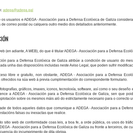
n:
adega@adega.gal
e os usuarios e ADEGA - Asociación para a Defensa Ecolóxica de Galiza considera
és de correo postal ou calquera outro medio dos detallados anteriormente.
CIÓN
 web (en adiante, A WEB), do que é titular ADEGA - Asociación para a Defensa Ecoló
ón para a Defensa Ecolóxica de Galiza atribúe a condición de usuario do mes
ada unha das disposicións incluidas neste Aviso Legal, que poden sufrir modificac
eso libre e gratuíto, non obstante, ADEGA - Asociación para a Defensa Ecoló
os ofrecidos na súa web á previa cumplimentación do correspondente formulario.
fotografías, gráficos, imaxes, iconos, tecnoloxía, software, así como o seu deseño 
tence a ADEGA - Asociación para a Defensa Ecolóxica de Galiza, sen que poi
xplotación sobre os mesmos máis aló do estrictamente necesario para o correcto 
idade de todos aqueles datos que comunique a ADEGA - Asociación para a Defen
stacións falsas ou inexactas que realice.
o sitio web de conformidade coas leis, a boa fe, a orde pública, os usos do tráfi
ADEGA - Asociación para a Defensa Ecolóxica de Galiza ou fronte a terceiros, de c
uencia do incumprimento de dita obriga.