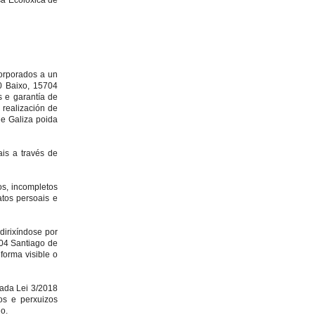
sa Ecolóxica de
corporados a un
0 Baixo, 15704
 e garantía de
a realización de
de Galiza poida
is a través de
os, incompletos
atos persoais e
dirixíndose por
704 Santiago de
forma visible o
tada Lei 3/2018
os e perxuizos
o.