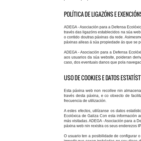
POLÍTICA DE LIGAZÓNS E EXENCIÓ
ADEGA - Asociación para a Defensa Ecolóxic
través das ligazóns establecidos na súa web
o contido doutras páxinas da rede. Asimesmo
páxinas alleas á súa propiedade ás que se p
ADEGA - Asociación para a Defensa Ecolóxic
aos usuarios da súa website, poideran deri
caso, dos eventuais danos que pola navegació
USO DE COOKIES E DATOS ESTATÍS
Esta páxina web non recollee nin almacena d
través desta páxina, e co obxecto de facil
frecuencia de utilización.
A estes efectos, utilízanse os datos estat
Ecolóxica de Galiza Con esta información a
más visitadas. ADEGA - Asociación para a De
páxina web nin rexistra os seus enderezos IP
O usuario ten a posibilidade de configurar