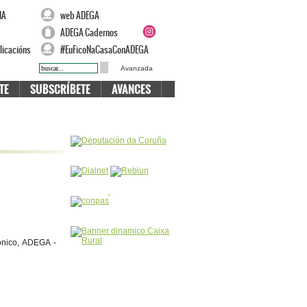
NA
web ADEGA
ADEGA Cadernos
licacións
#EuFicoNaCasaConADEGA
Avanzada
TE
SUBSCRÍBETE
AVANCES
ónico, ADEGA -