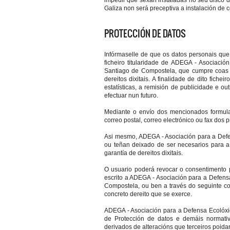
impedir que sexan instaladas no seu disco 
Galiza non será preceptiva a instalación de c
PROTECCIÓN DE DATOS
Infórmaselle de que os datos personais que 
ficheiro titularidade de ADEGA - Asociaci
Santiago de Compostela, que cumpre coas m
dereitos dixitais. A finalidade de dito fiche
estatísticas, a remisión de publicidade e 
efectuar nun futuro.
Mediante o envío dos mencionados formular
correo postal, correo electrónico ou fax dos
Asi mesmo, ADEGA - Asociación para a Defen
ou teñan deixado de ser necesarios para a 
garantía de dereitos dixitais.
O usuario poderá revocar o consentimento pr
escrito a ADEGA - Asociación para a Defens
Compostela, ou ben a través do seguinte co
concreto dereito que se exerce.
ADEGA - Asociación para a Defensa Ecolóxic
de Protección de datos e demáis normati
derivados de alteracións que terceiros poida