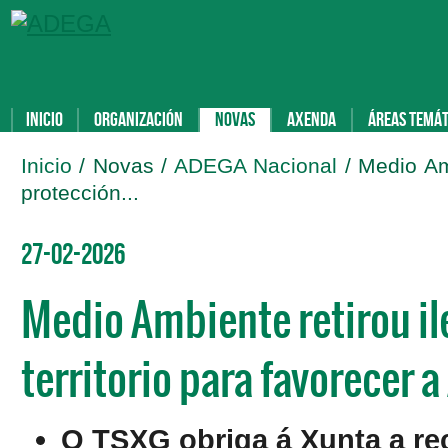
Inicio
Organización
Novas
Axenda
Áreas temát
Inicio
/ Novas /
ADEGA Nacional
/ Medio Am
protección...
27-02-2026
Medio Ambiente retirou i
territorio para favorecer a 
O TSXG obriga á Xunta a re