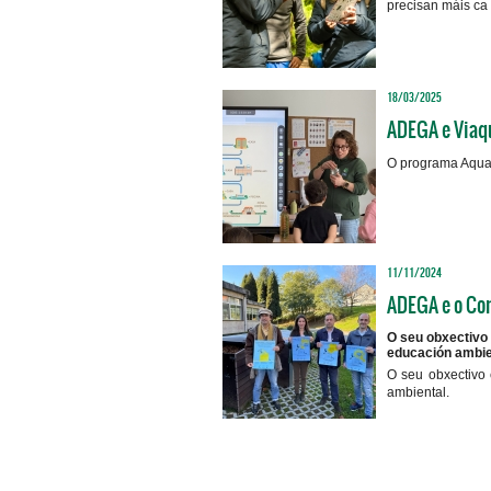
precisan máis ca
18/03/2025
ADEGA e Viaqu
O programa Aqualo
11/11/2024
ADEGA e o Con
O seu obxectivo 
educación ambie
O seu obxectivo 
ambiental.