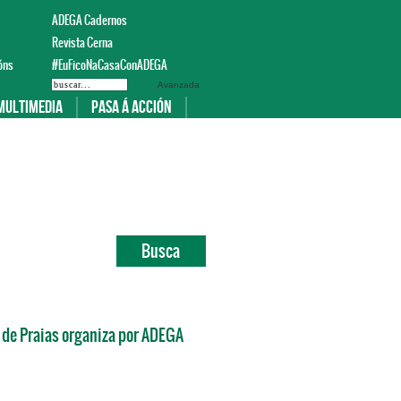
ADEGA Cadernos
Revista Cerna
óns
#EuFicoNaCasaConADEGA
Avanzada
Multimedia
Pasa á acción
a de Praias organiza por ADEGA
+info