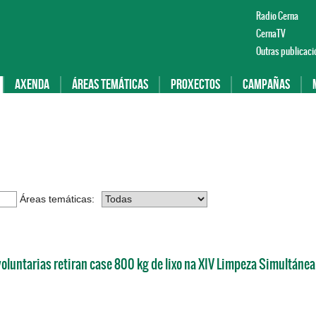
Radio Cerna
CernaTV
Outras publicaci
Axenda
Áreas temáticas
Proxectos
Campañas
Áreas temáticas:
oluntarias retiran case 800 kg de lixo na XIV Limpeza Simultáne