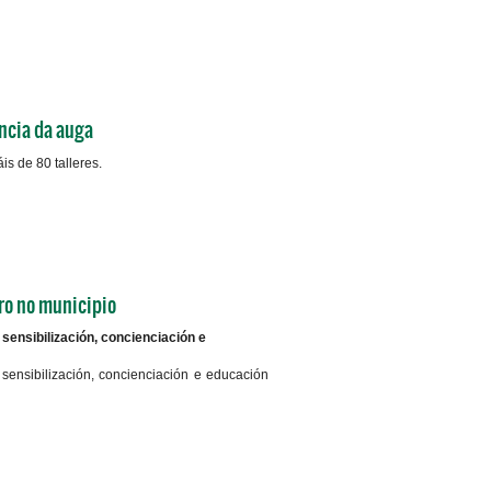
+info
ncia da auga
s de 80 talleres.
+info
ro no municipio
sensibilización, concienciación e
ensibilización, concienciación e educación
+info