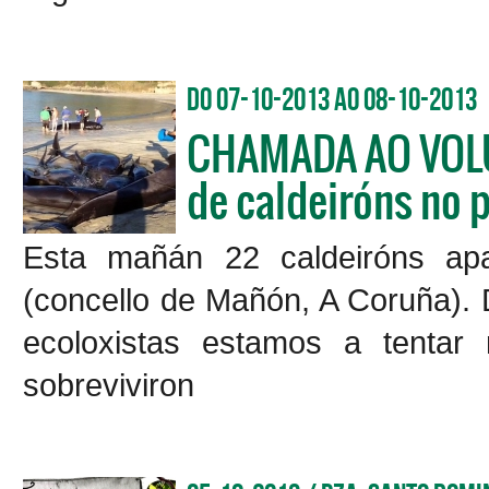
Do 07-10-2013 ao 08-10-2013
CHAMADA AO VOLU
de caldeiróns no 
Esta mañán 22 caldeiróns ap
(concello de Mañón, A Coruña). 
ecoloxistas estamos a tentar
sobreviviron